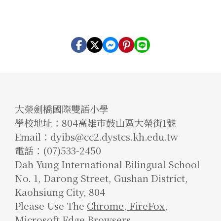
大榮劍橋國際雙語小學
學校地址：804高雄市鼓山區大榮街1號
Email：dyibs@cc2.dystcs.kh.edu.tw
電話：(07)533-2450
Dah Yung International Bilingual School
No. 1, Darong Street, Gushan District,
Kaohsiung City, 804
Please Use The
Chrome
,
FireFox
,
Microsoft Edge Browsers.