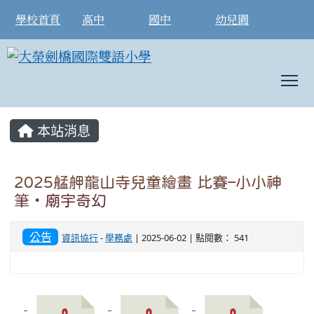
學校首頁
高中
國中
幼兒園
T
:::
本站消息
2025艋舺龍山寺兒童繪畫 比賽–小小神
筆‧廟宇奇幻
公告
資訊協行
-
學務處
| 2025-06-02 | 點閱數： 541