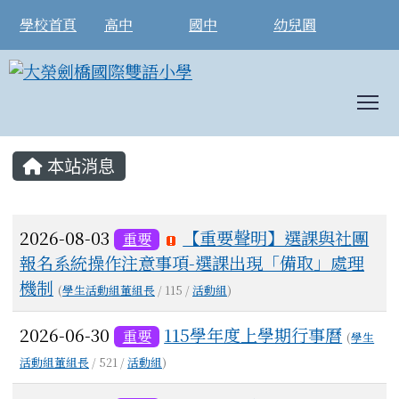
學校首頁
高中
國中
幼兒園
T
:::
本站消息
文章列表
2026-08-03
【重要聲明】選課與社團
重要
報名系統操作注意事項-選課出現「備取」處理
機制
(
學生活動組董組長
/ 115 /
活動組
)
2026-06-30
115學年度上學期行事曆
重要
(
學生
活動組董組長
/ 521 /
活動組
)