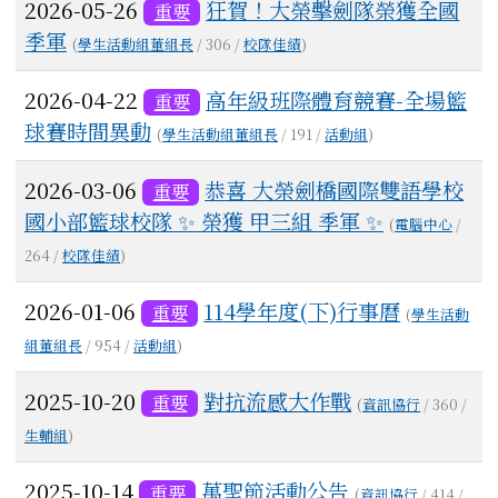
2026-05-26
狂賀！大榮擊劍隊榮獲全國
重要
季軍
(
學生活動組董組長
/ 306 /
校隊佳績
)
2026-04-22
高年級班際體育競賽-全場籃
重要
球賽時間異動
(
學生活動組董組長
/ 191 /
活動組
)
2026-03-06
恭喜 大榮劍橋國際雙語學校
重要
國小部籃球校隊 ✨ 榮獲 甲三組 季軍 ✨
(
電腦中心
/
264 /
校隊佳績
)
2026-01-06
114學年度(下)行事曆
重要
(
學生活動
組董組長
/ 954 /
活動組
)
2025-10-20
對抗流感大作戰
重要
(
資訊協行
/ 360 /
生輔組
)
2025-10-14
萬聖節活動公告
重要
(
資訊協行
/ 414 /