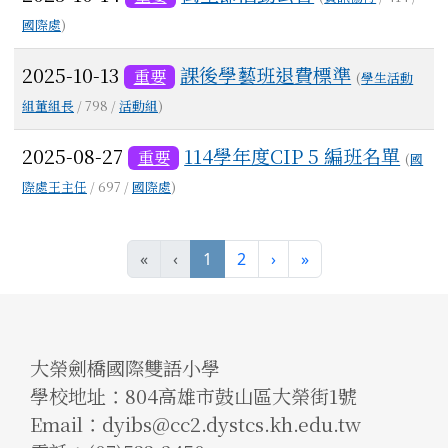
國際處
)
2025-10-13
課後學藝班退費標準
重要
(
學生活動
組董組長
/ 798 /
活動組
)
2025-08-27
114學年度CIP 5 編班名單
重要
(
國
際處王主任
/ 697 /
國際處
)
(current)
«
‹
1
2
›
»
大榮劍橋國際雙語小學
學校地址：804高雄市鼓山區大榮街1號
Email：dyibs@cc2.dystcs.kh.edu.tw