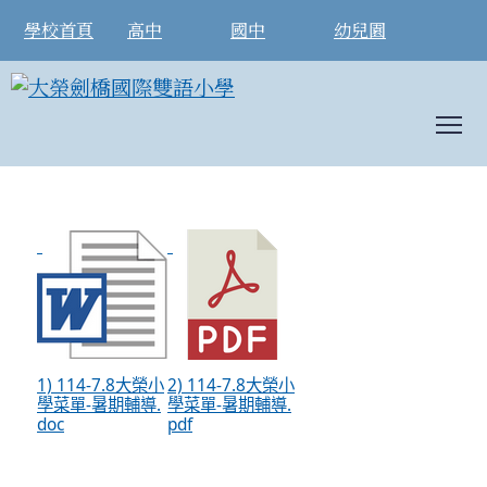
學校首頁
高中
國中
幼兒園
T
暑期輔導營養午餐菜單
:::
1) 114-7.8大榮小
2) 114-7.8大榮小
學菜單-暑期輔導.
學菜單-暑期輔導.
doc
pdf