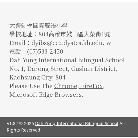
大榮劍橋國際雙語小學
學校地址：804高雄市鼓山區大榮街1號
Email：dyibs@cc2.dystcs.kh.edu.tw
電話：(07)533-2450
Dah Yung International Bilingual School
No. 1, Darong Street, Gushan District,
Kaohsiung City, 804
Please Use The
Chrome
,
FireFox
,
Microsoft Edge Browsers.
V1.82 © 2026
Dah Yung International Bilingual School
All
Rights Reserved.