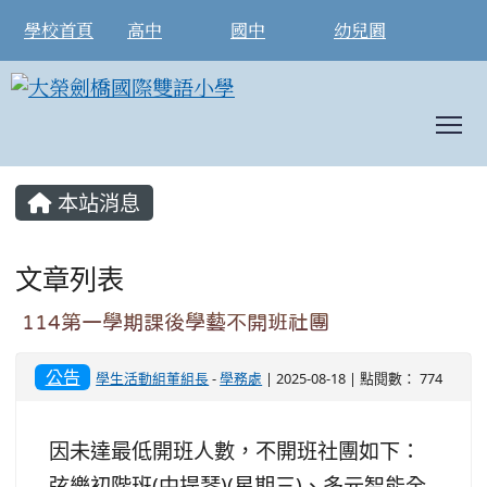
學校首頁
高中
國中
幼兒園
T
:::
本站消息
文章列表
114第一學期課後學藝不開班社團
公告
學生活動組董組長
-
學務處
| 2025-08-18 | 點閱數： 774
因未達最低開班人數，不開班社團如下：
弦樂初階班(中提琴)(星期三)、多元智能全