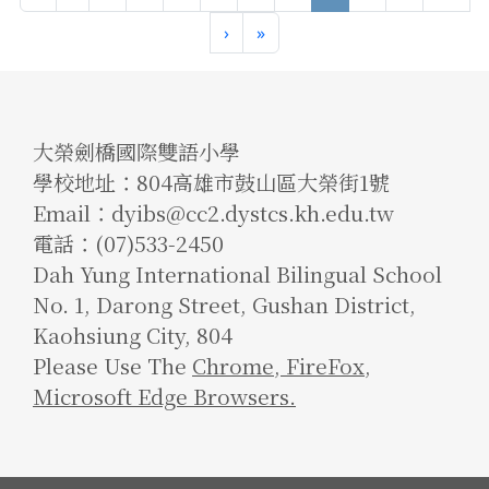
›
»
大榮劍橋國際雙語小學
學校地址：804高雄市鼓山區大榮街1號
Email：dyibs@cc2.dystcs.kh.edu.tw
電話：(07)533-2450
Dah Yung International Bilingual School
No. 1, Darong Street, Gushan District,
Kaohsiung City, 804
Please Use The
Chrome
,
FireFox
,
Microsoft Edge Browsers.