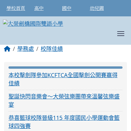
學校首頁
高中
國中
幼兒園
T
:::
學務處
校隊佳績
Title:
:::
本校擊劍隊參加KCFTCA全國擊劍公開賽贏得
佳績
聖誕快閃音樂會～大榮弦樂團帶來溫馨弦樂盛
宴
恭喜籃球校隊晉級115 年度國民小學運動會籃
球四強賽