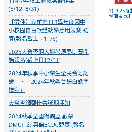
114學年度上網飆暑假作業
(6/12~8/31)
1) 2025
例課表.pdf
【徵件】高雄市113學年度國中
小校園自由軟體教學應用競賽 初
賽(報名截止：11/6)
2025大榮盃個人鋼琴演奏比賽開
始報名(截止日12/31)
2024年秋季中小學生全民台語認
證」、「2024年秋季台語白話字
檢定」
大榮盃鋼琴比賽延期通知
2024秋季全國得鼎盃 數學
DMCT ＆ 英語ECDC競賽 (報名