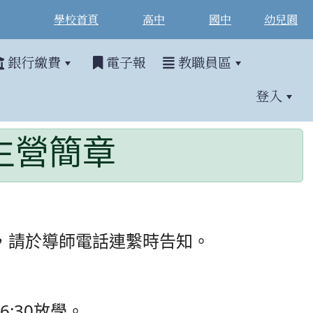
學校首頁
高中
國中
幼兒園
銀行繳費
電子報
教職員區
登入
新生營簡章
，請於導師電話連繫時告知。
6:30放學
。