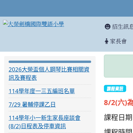
招生訊
家長會
202
:::
:::
2026大榮盃個人鋼琴比賽相關資
訊及賽程表
課程資訊
114學年度一三五編班名單
8/2(
7/29 暑輔停課乙日
課程日期：
114學年小一新生家長座談會
(8/2)日程表及停車資訊
課程時間：