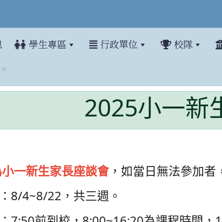
息
學生專區
行政單位
校隊
:::
5小一新生營簡章
2025小一
六)為小一新生家長座談會
，如當日無法參加者
8/4~8/22，共三週
。
7:50前到校，8:00~16:20為課程時間，1