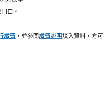
校門口。
行繳費
，並參閱
繳費說明
填入資料，方可
：