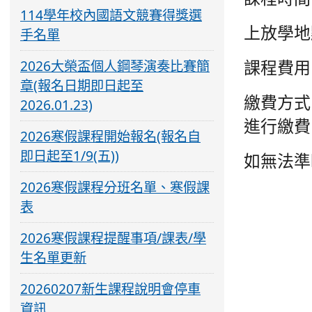
114學年校內國語文競賽得獎選
上放學地
手名單
課程費用：
2026大榮盃個人鋼琴演奏比賽簡
章(報名日期即日起至
繳費方式：
2026.01.23)
進行繳費
2026寒假課程開始報名(報名自
即日起至1/9(五))
如無法準
2026寒假課程分班名單、寒假課
表
2026寒假課程提醒事項/課表/學
生名單更新
20260207新生課程說明會停車
資訊