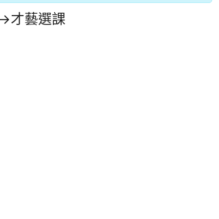
助→才藝選課
。