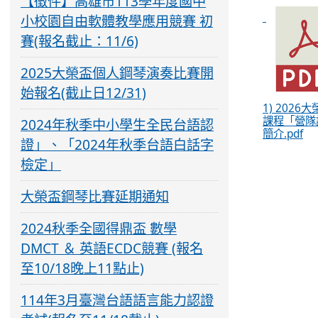
【徵件】高雄市113學年度國中
小校園自由軟體教學應用競賽 初
賽(報名截止：11/6)
2025大榮盃個人鋼琴演奏比賽開
始報名(截止日12/31)
1) 2026
課程「營隊
2024年秋季中小學生全民台語認
簡介.pdf
證」、「2024年秋季台語白話字
檢定」
大榮盃鋼琴比賽延期通知
2024秋季全國得鼎盃 數學
DMCT ＆ 英語ECDC競賽 (報名
至10/18晚上11點止)
114年3月臺灣台語語言能力認證