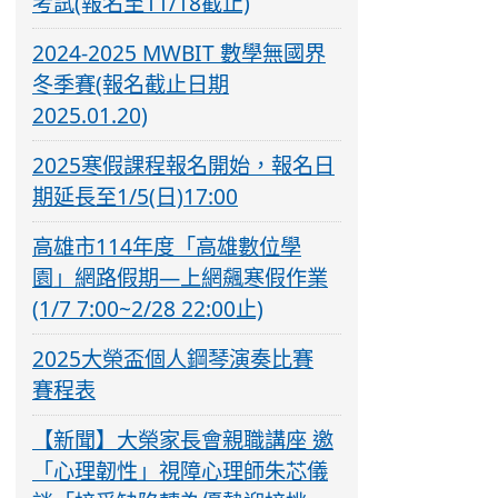
考試(報名至11/18截止)
2024-2025 MWBIT 數學無國界
冬季賽(報名截止日期
2025.01.20)
2025寒假課程報名開始，報名日
期延長至1/5(日)17:00
高雄市114年度「高雄數位學
園」網路假期—上網飆寒假作業
(1/7 7:00~2/28 22:00止)
2025大榮盃個人鋼琴演奏比賽
賽程表
【新聞】大榮家長會親職講座 邀
「心理韌性」視障心理師朱芯儀