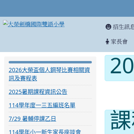
招生訊
家長會
2
2026
:::
:::
2026大榮盃個人鋼琴比賽相關資
訊及賽程表
2025暑期課程資訊公告
114學年度一三五編班名單
課
7/29 暑輔停課乙日
114學年小一新生家長座談會