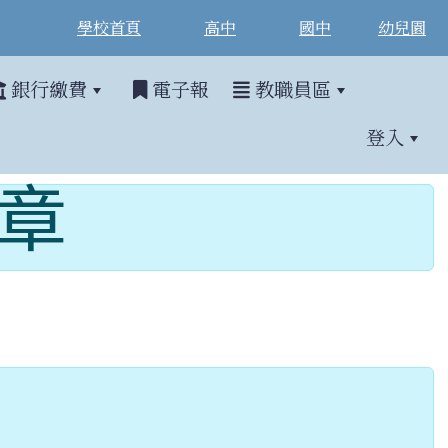
學校首頁
高中
國中
幼兒園
銀行繳費
電子報
教職員區
登入
簡章
)9:00~6/21(日)23:59，