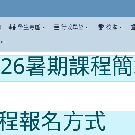
息
學生專區
行政單位
校隊
:::
026暑期課程
暑期課程報名開跑，報名自5/18(一
程報名方式