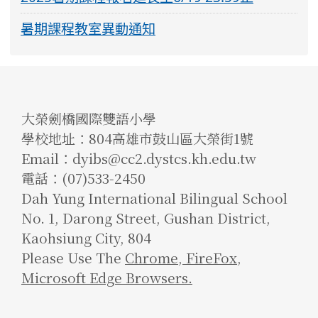
暑期課程教室異動通知
大榮劍橋國際雙語小學
學校地址：804高雄市鼓山區大榮街1號
Email：dyibs@cc2.dystcs.kh.edu.tw
電話：(07)533-2450
Dah Yung International Bilingual School
No. 1, Darong Street, Gushan District,
Kaohsiung City, 804
Please Use The
Chrome
,
FireFox
,
Microsoft Edge Browsers.