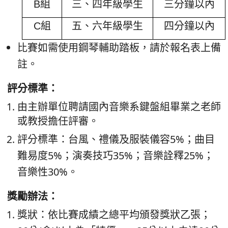
B
組
三、四年級學生
三分鐘以內
C
組
五、六年級學生
四分鐘以內
比賽如需使用鋼琴輔助踏板，請於報名表上備
註。
評分標準：
由主辦單位聘請國內音樂系鍵盤組畢業之老師
或教授擔任評審。
評分標準：台風、禮儀及服裝儀容5%；曲目
難易度5%；演奏技巧35%；音樂詮釋25%；
音樂性30%。
獎勵辦法：
獎狀：依比賽成績之總平均頒發獎狀乙張；