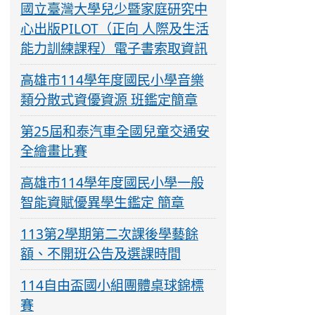
國立臺灣大學兒少暨家庭研究中
心出版PILOT（正向 人際及生活
能力訓練課程）電子書索取資訊
高雄市114學年度國民小學音樂
類分散式資優資源 班鑑定簡章
第25屆和泰汽車全國兒童交通安
全繪畫比賽
高雄市114學年度國民小學一般
智能資賦優異學生鑑定 簡章
113第2學期第二次課後學藝餘
額、不開班公告及選課時間
114自由盃國小組團體桌球錦標
賽