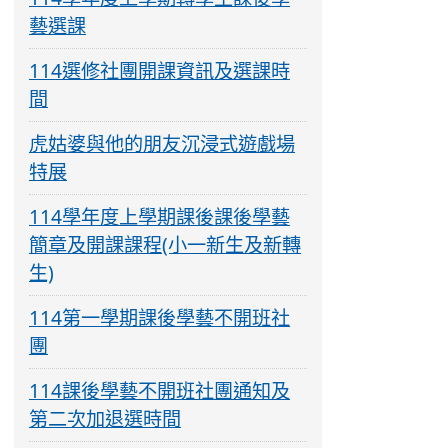
藝選課
114選修社團開課資訊及選課時
間
虎姑婆與他的朋友沉浸式遊戲場
特展
114學年度上學期課後課後學藝
簡章及開課課程(小一新生及新轉
生)
114第一學期課後學藝不開班社
團
114課後學藝不開班社團通知及
第二次加退選時間