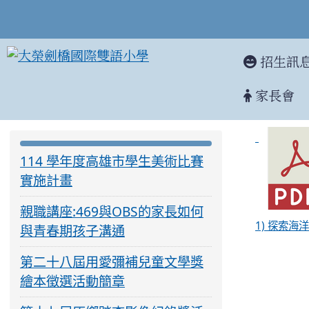
招生訊
家長會
「探索海
:::
:::
114 學年度高雄市學生美術比賽
實施計畫
親職講座:469與OBS的家長如何
1) 探索海洋1
與青春期孩子溝通
第二十八屆用愛彌補兒童文學獎
繪本徵選活動簡章