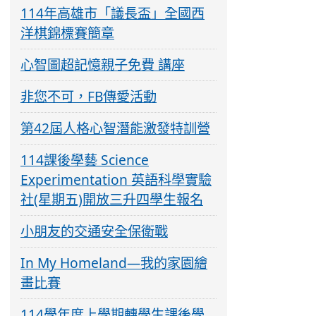
114年高雄市「議長盃」全國西
洋棋錦標賽簡章
心智圖超記憶親子免費 講座
非您不可，FB傳愛活動
第42屆人格心智潛能激發特訓營
114課後學藝 Science
Experimentation 英語科學實驗
社(星期五)開放三升四學生報名
小朋友的交通安全保衛戰
In My Homeland—我的家園繪
畫比賽
114學年度上學期轉學生課後學