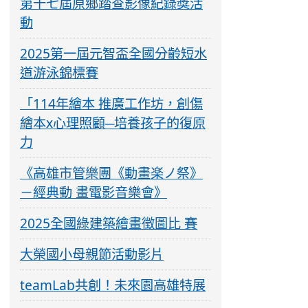
第十七屆原鄉踏查影像紀錄獎活
動
2025第一屆元智盃全國分齡短水
道游泳錦標賽
「114年繪本 推廣工作坊，創傷
繪本x心理照顧─培養孩子的復原
力
《高雄市管樂團《動畫楽ノ祭》
－經典動 畫電影音樂會》
2025全國綠建築繪畫徵圖比 賽
大榮國小母親節活動影片
teamLab共創！未來園高雄特展