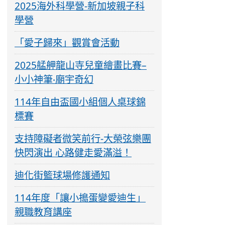
2025海外科學營-新加坡親子科
學營
「愛子歸來」觀賞會活動
2025艋舺龍山寺兒童繪畫比賽–
小小神筆‧廟宇奇幻
114年自由盃國小組個人桌球錦
標賽
支持障礙者微笑前行-大榮弦樂團
快閃演出 心路健走愛滿溢！
迪化街籃球場修護通知
114年度「讓小搗蛋變愛迪生」
親職教育講座