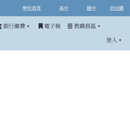
學校首頁
高中
國中
幼兒園
銀行繳費
電子報
教職員區
登入
」全國兒童海洋繪畫比賽簡章