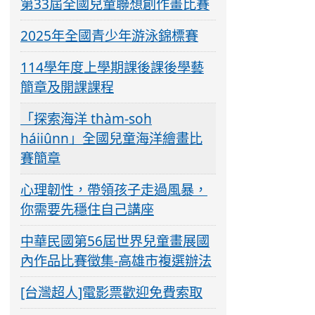
第33屆全國兒童聯想創作畫比賽
2025年全國青少年游泳錦標賽
114學年度上學期課後課後學藝
簡章及開課課程
「探索海洋 thàm-soh
háiiûnn」全國兒童海洋繪畫比
賽簡章
心理韌性，帶領孩子走過風暴，
你需要先穩住自己講座
中華民國第56屆世界兒童畫展國
內作品比賽徵集-高雄市複選辦法
[台灣超人]電影票歡迎免費索取