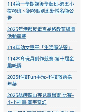
114第一學期課後學藝班-週五小
提琴班、鋼琴個別班新增名額公
告
2025年港都反毒盃品格教育繪圖
活動競賽
114年幼女童軍「生活魔法營」
114木育玩具創作競賽-第十屆金
趣咪獎
2025科技Fun手玩–科技教育嘉
年華
2025艋舺龍山寺兒童繪畫 比賽–
小小神筆‧廟宇奇幻