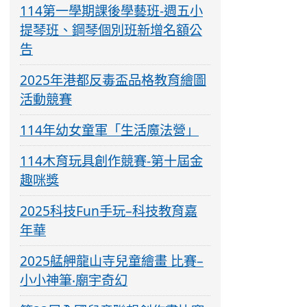
114第一學期課後學藝班-週五小
提琴班、鋼琴個別班新增名額公
告
2025年港都反毒盃品格教育繪圖
活動競賽
114年幼女童軍「生活魔法營」
114木育玩具創作競賽-第十屆金
趣咪獎
2025科技Fun手玩–科技教育嘉
年華
2025艋舺龍山寺兒童繪畫 比賽–
小小神筆‧廟宇奇幻