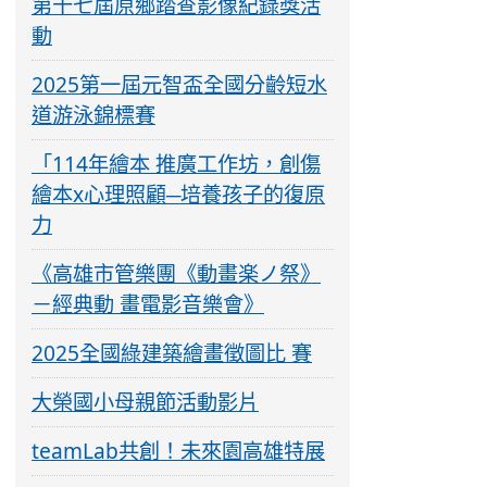
第十七屆原鄉踏查影像紀錄獎活
動
2025第一屆元智盃全國分齡短水
道游泳錦標賽
「114年繪本 推廣工作坊，創傷
繪本x心理照顧─培養孩子的復原
力
《高雄市管樂團《動畫楽ノ祭》
－經典動 畫電影音樂會》
2025全國綠建築繪畫徵圖比 賽
大榮國小母親節活動影片
teamLab共創！未來園高雄特展