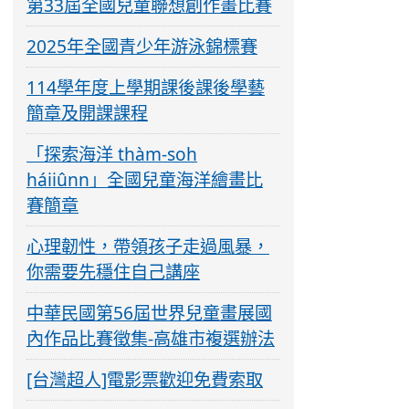
第33屆全國兒童聯想創作畫比賽
2025年全國青少年游泳錦標賽
114學年度上學期課後課後學藝
簡章及開課課程
「探索海洋 thàm-soh
háiiûnn」全國兒童海洋繪畫比
賽簡章
心理韌性，帶領孩子走過風暴，
你需要先穩住自己講座
中華民國第56屆世界兒童畫展國
內作品比賽徵集-高雄市複選辦法
[台灣超人]電影票歡迎免費索取