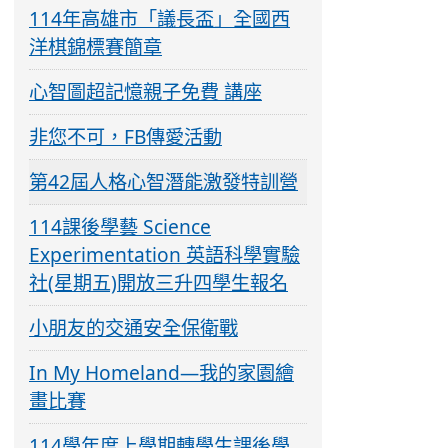
114年高雄市「議長盃」全國西
洋棋錦標賽簡章
心智圖超記憶親子免費 講座
非您不可，FB傳愛活動
第42屆人格心智潛能激發特訓營
114課後學藝 Science
Experimentation 英語科學實驗
社(星期五)開放三升四學生報名
小朋友的交通安全保衛戰
In My Homeland—我的家園繪
畫比賽
114學年度上學期轉學生課後學