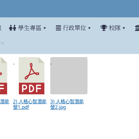
息
學生專區
行政單位
校隊
:::
屆人格心智潛能激發特訓營
智潛能
2) 人格心智潛能
3) 人格心智潛能
營1.pdf
營2.jpg