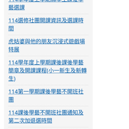
藝選課
114選修社團開課資訊及選課時
間
虎姑婆與他的朋友沉浸式遊戲場
特展
114學年度上學期課後課後學藝
簡章及開課課程(小一新生及新轉
生)
114第一學期課後學藝不開班社
團
114課後學藝不開班社團通知及
第二次加退選時間