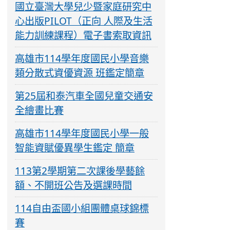
國立臺灣大學兒少暨家庭研究中
心出版PILOT（正向 人際及生活
能力訓練課程）電子書索取資訊
高雄市114學年度國民小學音樂
類分散式資優資源 班鑑定簡章
第25屆和泰汽車全國兒童交通安
全繪畫比賽
高雄市114學年度國民小學一般
智能資賦優異學生鑑定 簡章
113第2學期第二次課後學藝餘
額、不開班公告及選課時間
114自由盃國小組團體桌球錦標
賽