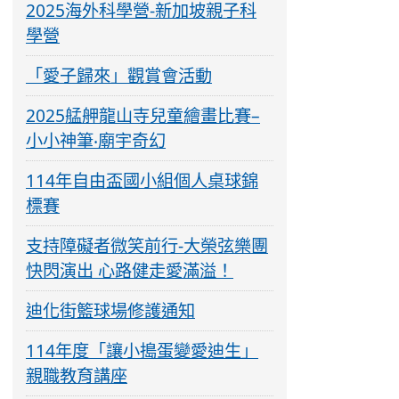
2025海外科學營-新加坡親子科
學營
「愛子歸來」觀賞會活動
2025艋舺龍山寺兒童繪畫比賽–
小小神筆‧廟宇奇幻
114年自由盃國小組個人桌球錦
標賽
支持障礙者微笑前行-大榮弦樂團
快閃演出 心路健走愛滿溢！
迪化街籃球場修護通知
114年度「讓小搗蛋變愛迪生」
親職教育講座