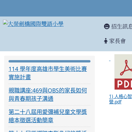
招生訊
家長會
第42
:::
:::
114 學年度高雄市學生美術比賽
實施計畫
親職講座:469與OBS的家長如何
1) 人格心
與青春期孩子溝通
營.pdf
第二十八屆用愛彌補兒童文學獎
繪本徵選活動簡章