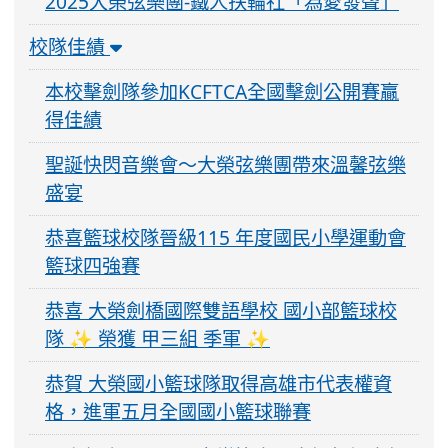
2025大榮弦樂團-鐵人扶輪社「為愛發聲」
校隊佳績
本校擊劍隊參加KCFTCA全國擊劍公開賽贏
得佳績
聖誕快閃音樂會～大榮弦樂團帶來溫馨弦樂
盛宴
恭喜籃球校隊晉級115 年度國民小學運動會
籃球四強賽
恭喜 大榮劍橋國際雙語學校 國小部籃球校
隊 ✨ 榮獲 甲三組 季軍 ✨
恭賀 大榮國小籃球隊取得高雄市代表權資
格，進軍五月全國國小籃球聯賽