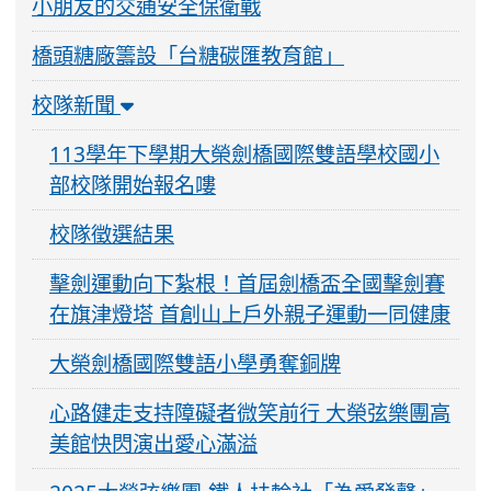
小朋友的交通安全保衛戰
橋頭糖廠籌設「台糖碳匯教育館」
校隊新聞
113學年下學期大榮劍橋國際雙語學校國小
部校隊開始報名嘍
校隊徵選結果
擊劍運動向下紮根！首屆劍橋盃全國擊劍賽
在旗津燈塔 首創山上戶外親子運動一同健康
大榮劍橋國際雙語小學勇奪銅牌
心路健走支持障礙者微笑前行 大榮弦樂團高
美館快閃演出愛心滿溢