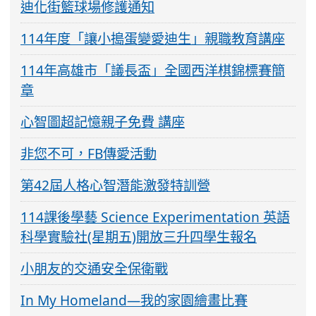
迪化街籃球場修護通知
114年度「讓小搗蛋變愛迪生」親職教育講座
114年高雄市「議長盃」全國西洋棋錦標賽簡
章
心智圖超記憶親子免費 講座
非您不可，FB傳愛活動
第42屆人格心智潛能激發特訓營
114課後學藝 Science Experimentation 英語
科學實驗社(星期五)開放三升四學生報名
小朋友的交通安全保衛戰
In My Homeland—我的家園繪畫比賽