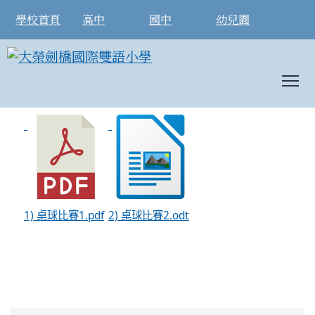
學校首頁
高中
國中
幼兒園
T
114自由盃國小組團體桌球錦標賽
:::
1) 桌球比賽1.pdf
2) 桌球比賽2.odt
:::