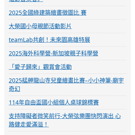
2025全國綠建築繪畫徵圖比 賽
大榮國小母親節活動影片
teamLab共創！未來園高雄特展
2025海外科學營-新加坡親子科學營
「愛子歸來」觀賞會活動
2025艋舺龍山寺兒童繪畫比賽–小小神筆‧廟宇
奇幻
114年自由盃國小組個人桌球錦標賽
支持障礙者微笑前行-大榮弦樂團快閃演出 心
路健走愛滿溢！