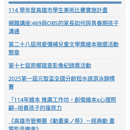
114 學年度高雄市學生美術比賽實施計畫
親職講座:469與OBS的家長如何與青春期孩子
溝通
第二十八屆用愛彌補兒童文學獎繪本徵選活動
簡章
第十七屆原鄉踏查影像紀錄獎活動
2025第一屆元智盃全國分齡短水道游泳錦標
賽
「114年繪本 推廣工作坊，創傷繪本x心理照
顧─培養孩子的復原力
《高雄市管樂團《動畫楽ノ祭》－經典動 畫
電影音樂會》