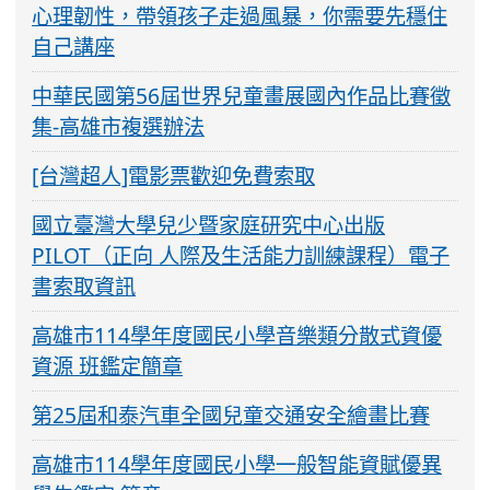
心理韌性，帶領孩子走過風暴，你需要先穩住
自己講座
中華民國第56屆世界兒童畫展國內作品比賽徵
集-高雄市複選辦法
[台灣超人]電影票歡迎免費索取
國立臺灣大學兒少暨家庭研究中心出版
PILOT（正向 人際及生活能力訓練課程）電子
書索取資訊
高雄市114學年度國民小學音樂類分散式資優
資源 班鑑定簡章
第25屆和泰汽車全國兒童交通安全繪畫比賽
高雄市114學年度國民小學一般智能資賦優異