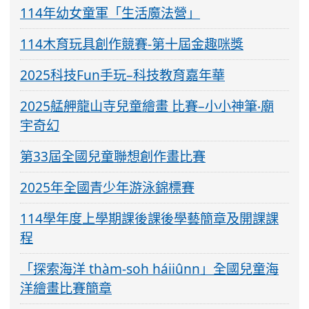
114年幼女童軍「生活魔法營」
114木育玩具創作競賽-第十屆金趣咪獎
2025科技Fun手玩–科技教育嘉年華
2025艋舺龍山寺兒童繪畫 比賽–小小神筆‧廟
宇奇幻
第33屆全國兒童聯想創作畫比賽
2025年全國青少年游泳錦標賽
114學年度上學期課後課後學藝簡章及開課課
程
「探索海洋 thàm-soh háiiûnn」全國兒童海
洋繪畫比賽簡章