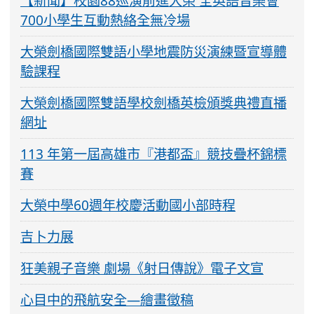
【新聞】校園88巡演前進大榮 全英語音樂會
700小學生互動熱絡全無冷場
大榮劍橋國際雙語小學地震防災演練暨宣導體
驗課程
大榮劍橋國際雙語學校劍橋英檢頒獎典禮直播
網址
113 年第一屆高雄市『港都盃』競技疊杯錦標
賽
大榮中學60週年校慶活動國小部時程
吉卜力展
狂美親子音樂 劇場《射日傳說》電子文宣
心目中的飛航安全—繪畫徵稿