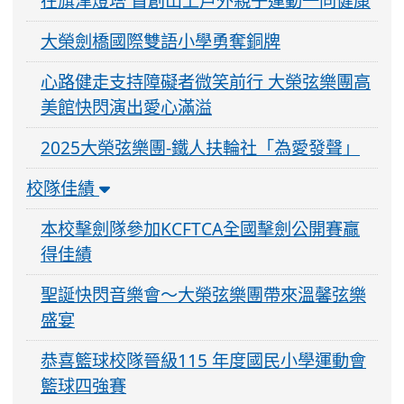
在旗津燈塔 首創山上戶外親子運動一同健康
大榮劍橋國際雙語小學勇奪銅牌
心路健走支持障礙者微笑前行 大榮弦樂團高
美館快閃演出愛心滿溢
2025大榮弦樂團-鐵人扶輪社「為愛發聲」
校隊佳績
本校擊劍隊參加KCFTCA全國擊劍公開賽贏
得佳績
聖誕快閃音樂會～大榮弦樂團帶來溫馨弦樂
盛宴
恭喜籃球校隊晉級115 年度國民小學運動會
籃球四強賽