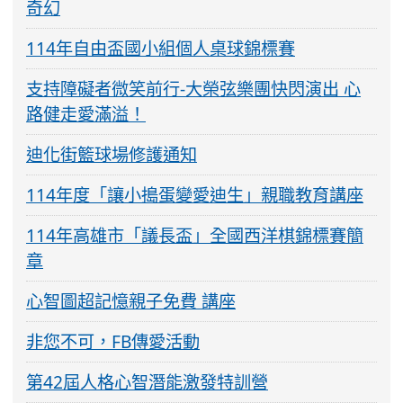
奇幻
114年自由盃國小組個人桌球錦標賽
支持障礙者微笑前行-大榮弦樂團快閃演出 心
路健走愛滿溢！
迪化街籃球場修護通知
114年度「讓小搗蛋變愛迪生」親職教育講座
114年高雄市「議長盃」全國西洋棋錦標賽簡
章
心智圖超記憶親子免費 講座
非您不可，FB傳愛活動
第42屆人格心智潛能激發特訓營