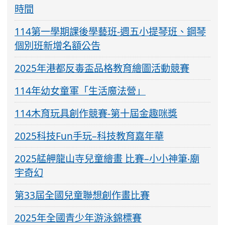
時間
114第一學期課後學藝班-週五小提琴班、鋼琴
個別班新增名額公告
2025年港都反毒盃品格教育繪圖活動競賽
114年幼女童軍「生活魔法營」
114木育玩具創作競賽-第十屆金趣咪獎
2025科技Fun手玩–科技教育嘉年華
2025艋舺龍山寺兒童繪畫 比賽–小小神筆‧廟
宇奇幻
第33屆全國兒童聯想創作畫比賽
2025年全國青少年游泳錦標賽