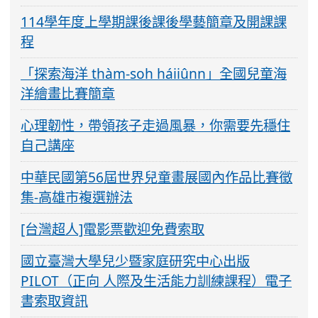
114學年度上學期課後課後學藝簡章及開課課
程
「探索海洋 thàm-soh háiiûnn」全國兒童海
洋繪畫比賽簡章
心理韌性，帶領孩子走過風暴，你需要先穩住
自己講座
中華民國第56屆世界兒童畫展國內作品比賽徵
集-高雄市複選辦法
[台灣超人]電影票歡迎免費索取
國立臺灣大學兒少暨家庭研究中心出版
PILOT（正向 人際及生活能力訓練課程）電子
書索取資訊