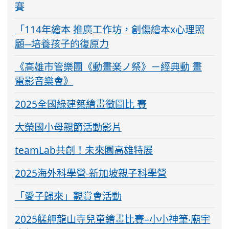
賽
「114年繪本 推廣工作坊，創傷繪本x心理照
顧─培養孩子的復原力
《高雄市管樂團《動畫楽ノ祭》－經典動 畫
電影音樂會》
2025全國綠建築繪畫徵圖比 賽
大榮國小母親節活動影片
teamLab共創！未來園高雄特展
2025海外科學營-新加坡親子科學營
「愛子歸來」觀賞會活動
2025艋舺龍山寺兒童繪畫比賽–小小神筆‧廟宇