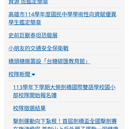
資源 班鑑定簡章
高雄市114學年度國民中學學術性向資賦優異
學生鑑定簡章
史前巨獸泰坦恐龍展
小朋友的交通安全保衛戰
橋頭糖廠籌設「台糖碳匯教育館」
校隊新聞
113學年下學期大榮劍橋國際雙語學校國小
部校隊開始報名嘍
校隊徵選結果
擊劍運動向下紮根！首屆劍橋盃全國擊劍賽