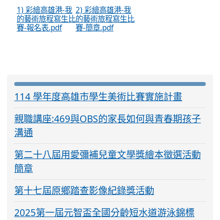
1) 彩繪高雄港-我
2) 彩繪高雄港-我
的藝術旅程寫生比
的藝術旅程寫生比
賽-報名表.pdf
賽-簡章.pdf
:::
114 學年度高雄市學生美術比賽實施計畫
親職講座:469與OBS的家長如何與青春期孩子
溝通
第二十八屆用愛彌補兒童文學獎繪本徵選活動
簡章
第十七屆原鄉踏查影像紀錄獎活動
2025第一屆元智盃全國分齡短水道游泳錦標