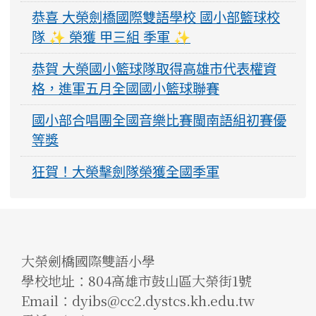
恭喜 大榮劍橋國際雙語學校 國小部籃球校
隊 ✨ 榮獲 甲三組 季軍 ✨
恭賀 大榮國小籃球隊取得高雄市代表權資
格，進軍五月全國國小籃球聯賽
國小部合唱團全國音樂比賽閩南語組初賽優
等獎
狂賀！大榮擊劍隊榮獲全國季軍
大榮劍橋國際雙語小學
學校地址：804高雄市鼓山區大榮街1號
Email：dyibs@cc2.dystcs.kh.edu.tw