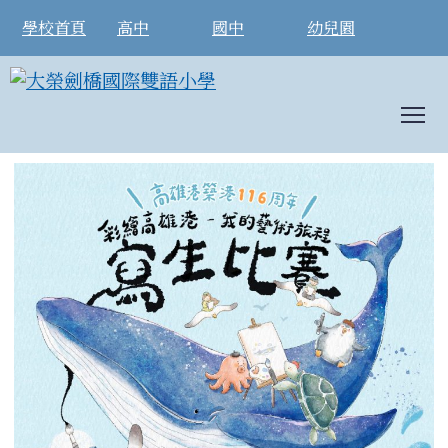
學校首頁
高中
國中
幼兒園
T
彩繪高雄港-我的藝術旅程寫生比賽
:::