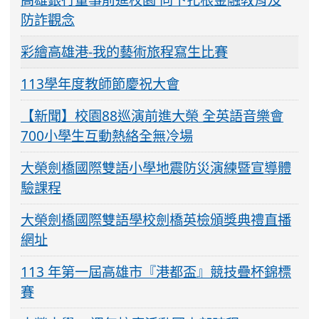
防詐觀念
彩繪高雄港-我的藝術旅程寫生比賽
113學年度教師節慶祝大會
【新聞】校園88巡演前進大榮 全英語音樂會
700小學生互動熱絡全無冷場
大榮劍橋國際雙語小學地震防災演練暨宣導體
驗課程
大榮劍橋國際雙語學校劍橋英檢頒獎典禮直播
網址
113 年第一屆高雄市『港都盃』競技疊杯錦標
賽