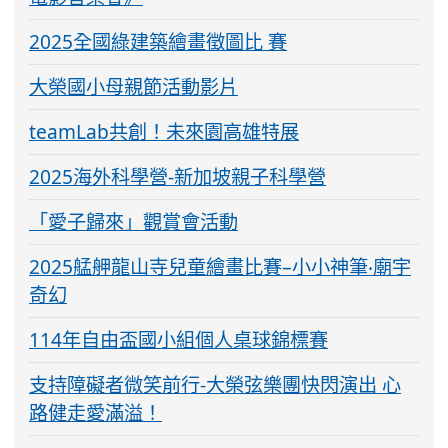
2025全國綠建築繪畫徵圖比 賽
大榮國小母親節活動影片
teamLab共創！未來園高雄特展
2025海外科學營-新加坡親子科學營
「愛子歸來」觀賞會活動
2025艋舺龍山寺兒童繪畫比賽–小小神筆‧廟宇
奇幻
114年自由盃國小組個人桌球錦標賽
支持障礙者微笑前行-大榮弦樂團快閃演出 心
路健走愛滿溢！