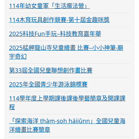
114年幼女童軍「生活魔法營」
114木育玩具創作競賽-第十屆金趣咪獎
2025科技Fun手玩–科技教育嘉年華
2025艋舺龍山寺兒童繪畫 比賽–小小神筆‧廟
宇奇幻
第33屆全國兒童聯想創作畫比賽
2025年全國青少年游泳錦標賽
114學年度上學期課後課後學藝簡章及開課課
程
「探索海洋 thàm-soh háiiûnn」全國兒童海
洋繪畫比賽簡章