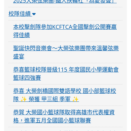
2025大榮弦樂團-鐵人扶輪社「為愛發聲」
校隊佳績
本校擊劍隊參加KCFTCA全國擊劍公開賽贏
得佳績
聖誕快閃音樂會～大榮弦樂團帶來溫馨弦樂
盛宴
恭喜籃球校隊晉級115 年度國民小學運動會
籃球四強賽
恭喜 大榮劍橋國際雙語學校 國小部籃球校
隊 ✨ 榮獲 甲三組 季軍 ✨
恭賀 大榮國小籃球隊取得高雄市代表權資
格，進軍五月全國國小籃球聯賽