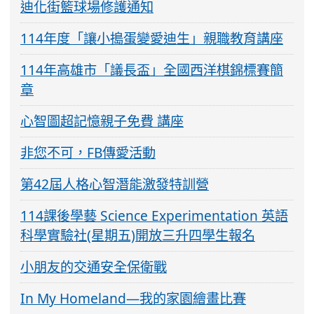
迪化街籃球場修護通知
114年度「讓小搗蛋變愛迪生」親職教育講座
114年高雄市「議長盃」全國西洋棋錦標賽簡
章
心智圖超記憶親子免費 講座
非您不可，FB傳愛活動
第42屆人格心智潛能激發特訓營
114課後學藝 Science Experimentation 英語
科學實驗社(星期五)開放三升四學生報名
小朋友的交通安全保衛戰
In My Homeland—我的家園繪畫比賽