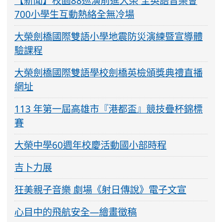
【新聞】校園88巡演前進大榮 全英語音樂會
700小學生互動熱絡全無冷場
大榮劍橋國際雙語小學地震防災演練暨宣導體
驗課程
大榮劍橋國際雙語學校劍橋英檢頒獎典禮直播
網址
113 年第一屆高雄市『港都盃』競技疊杯錦標
賽
大榮中學60週年校慶活動國小部時程
吉卜力展
狂美親子音樂 劇場《射日傳說》電子文宣
心目中的飛航安全—繪畫徵稿