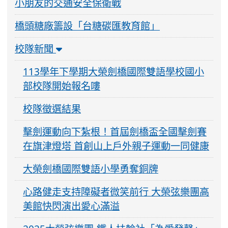
小朋友的交通安全保衛戰
橋頭糖廠籌設「台糖碳匯教育館」
校隊新聞
113學年下學期大榮劍橋國際雙語學校國小
部校隊開始報名嘍
校隊徵選結果
擊劍運動向下紮根！首屆劍橋盃全國擊劍賽
在旗津燈塔 首創山上戶外親子運動一同健康
大榮劍橋國際雙語小學勇奪銅牌
心路健走支持障礙者微笑前行 大榮弦樂團高
美館快閃演出愛心滿溢