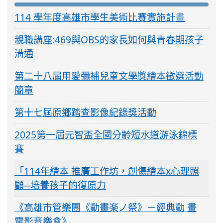
114 學年度高雄市學生美術比賽實施計畫
親職講座:469與OBS的家長如何與青春期孩子
溝通
第二十八屆用愛彌補兒童文學獎繪本徵選活動
簡章
第十七屆原鄉踏查影像紀錄獎活動
2025第一屆元智盃全國分齡短水道游泳錦標
賽
「114年繪本 推廣工作坊，創傷繪本x心理照
顧─培養孩子的復原力
《高雄市管樂團《動畫楽ノ祭》－經典動 畫
電影音樂會》