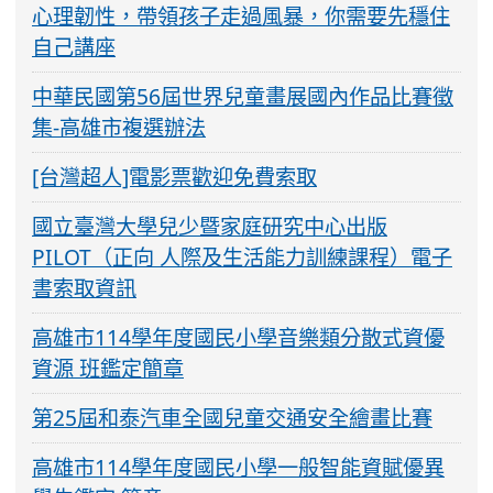
心理韌性，帶領孩子走過風暴，你需要先穩住
自己講座
中華民國第56屆世界兒童畫展國內作品比賽徵
集-高雄市複選辦法
[台灣超人]電影票歡迎免費索取
國立臺灣大學兒少暨家庭研究中心出版
PILOT（正向 人際及生活能力訓練課程）電子
書索取資訊
高雄市114學年度國民小學音樂類分散式資優
資源 班鑑定簡章
第25屆和泰汽車全國兒童交通安全繪畫比賽
高雄市114學年度國民小學一般智能資賦優異