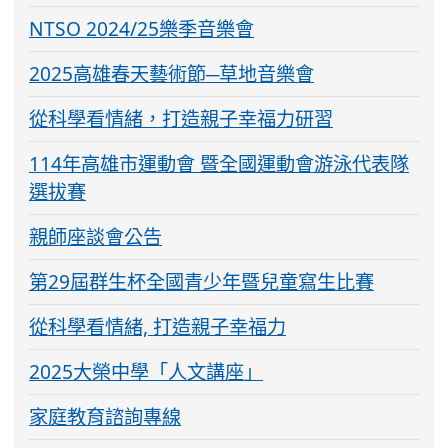
NTSO 2024/25樂季音樂會
2025高雄春天藝術節─草地音樂會
從科學看情緒，打造親子幸福力研習
114年高雄市運動會 暨全國運動會游泳代表隊
選拔賽
親師座談會公告
第29屆群生杯全國青少年暨兒童寫生比賽
從科學看情緒, 打造親子幸福力
2025大榮中學「人文講座」
家庭教育諮詢專線