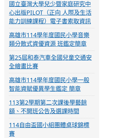
國立臺灣大學兒少暨家庭研究中
心出版PILOT（正向 人際及生活
能力訓練課程）電子書索取資訊
高雄市114學年度國民小學音樂
類分散式資優資源 班鑑定簡章
第25屆和泰汽車全國兒童交通安
全繪畫比賽
高雄市114學年度國民小學一般
智能資賦優異學生鑑定 簡章
113第2學期第二次課後學藝餘
額、不開班公告及選課時間
114自由盃國小組團體桌球錦標
賽