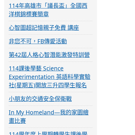
114年高雄市「議長盃」全國西
洋棋錦標賽簡章
心智圖超記憶親子免費 講座
非您不可，FB傳愛活動
第42屆人格心智潛能激發特訓營
114課後學藝 Science
Experimentation 英語科學實驗
社(星期五)開放三升四學生報名
小朋友的交通安全保衛戰
In My Homeland—我的家園繪
畫比賽
114學年度上學期轉學生課後學