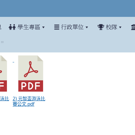
息
學生專區
行政單位
校隊
:::
5第一屆元智盃全國分齡短水道游
游泳比
2) 元智盃游泳比
賽公文.pdf