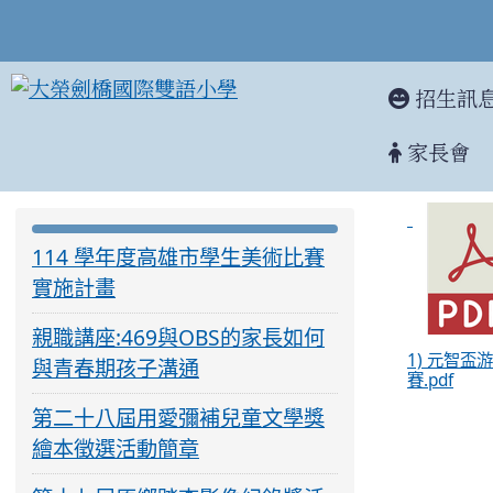
招生訊
家長會
202
:::
:::
114 學年度高雄市學生美術比賽
實施計畫
親職講座:469與OBS的家長如何
1) 元智盃
與青春期孩子溝通
賽.pdf
第二十八屆用愛彌補兒童文學獎
繪本徵選活動簡章