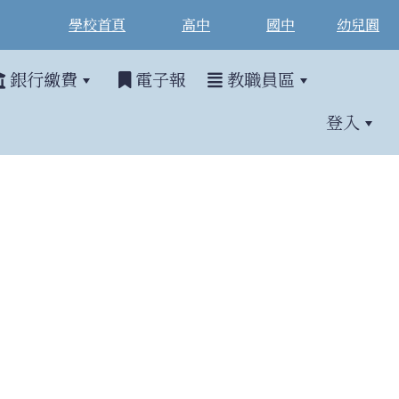
學校首頁
高中
國中
幼兒園
銀行繳費
電子報
教職員區
登入
泳錦標賽