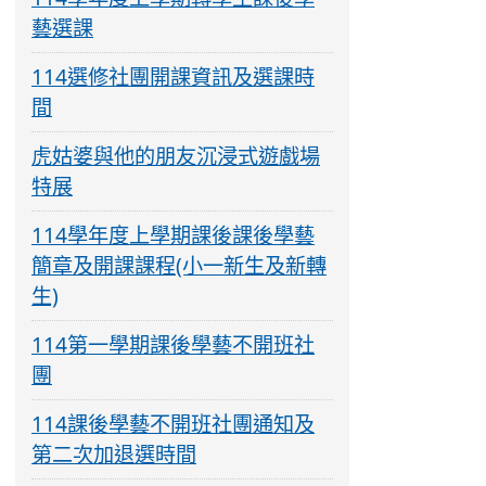
藝選課
114選修社團開課資訊及選課時
間
虎姑婆與他的朋友沉浸式遊戲場
特展
114學年度上學期課後課後學藝
簡章及開課課程(小一新生及新轉
生)
114第一學期課後學藝不開班社
團
114課後學藝不開班社團通知及
第二次加退選時間