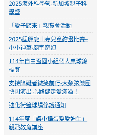
2025海外科學營-新加坡親子科
學營
「愛子歸來」觀賞會活動
2025艋舺龍山寺兒童繪畫比賽–
小小神筆‧廟宇奇幻
114年自由盃國小組個人桌球錦
標賽
支持障礙者微笑前行-大榮弦樂團
快閃演出 心路健走愛滿溢！
迪化街籃球場修護通知
114年度「讓小搗蛋變愛迪生」
親職教育講座