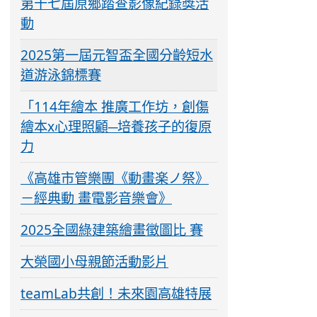
第十七屆原鄉踏查影像紀錄獎活
動
2025第一屆元智盃全國分齡短水
道游泳錦標賽
「114年繪本 推廣工作坊，創傷
繪本x心理照顧─培養孩子的復原
力
《高雄市管樂團《動畫楽ノ祭》
－經典動 畫電影音樂會》
2025全國綠建築繪畫徵圖比 賽
大榮國小母親節活動影片
teamLab共創！未來園高雄特展