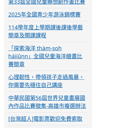
第33屆全國兒童聯想創作畫比賽
2025年全國青少年游泳錦標賽
114學年度上學期課後課後學藝
簡章及開課課程
「探索海洋 thàm-soh
háiiûnn」全國兒童海洋繪畫比
賽簡章
心理韌性，帶領孩子走過風暴，
你需要先穩住自己講座
中華民國第56屆世界兒童畫展國
內作品比賽徵集-高雄市複選辦法
[台灣超人]電影票歡迎免費索取