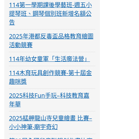
114第一學期課後學藝班-週五小
提琴班、鋼琴個別班新增名額公
告
2025年港都反毒盃品格教育繪圖
活動競賽
114年幼女童軍「生活魔法營」
114木育玩具創作競賽-第十屆金
趣咪獎
2025科技Fun手玩–科技教育嘉
年華
2025艋舺龍山寺兒童繪畫 比賽–
小小神筆‧廟宇奇幻