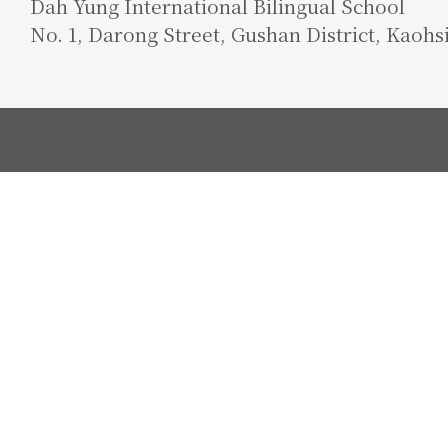
Dah Yung International Bilingual School
No. 1, Darong Street, Gushan District, Kaohs