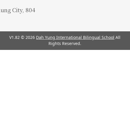
iung City, 804
V1.82 © 2026
Dah Yung International Bilingual School
All
Rights Reserved.