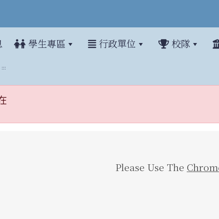
息
學生專區
行政單位
校隊
:::
存在
在
Please Use The
Chrom