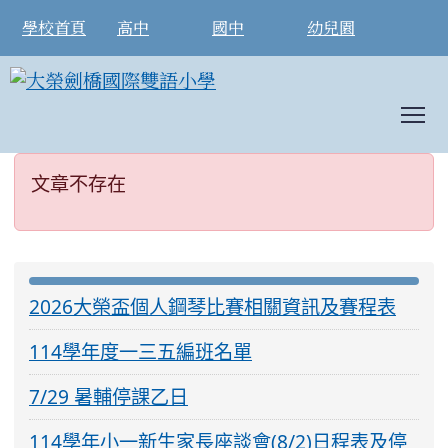
學校首頁
高中
國中
幼兒園
T
文章不存在
:::
文章不存在
:::
2026大榮盃個人鋼琴比賽相關資訊及賽程表
114學年度一三五編班名單
7/29 暑輔停課乙日
114學年小一新生家長座談會(8/2)日程表及停